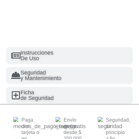
Instrucciones
De Uso
Seguridad
y Mantenimiento
Ficha
de Seguridad
Paga
Envío
Seguridad,
con
gratis
de
tarjeta o
desde $
principio
en
200.000
a fin.